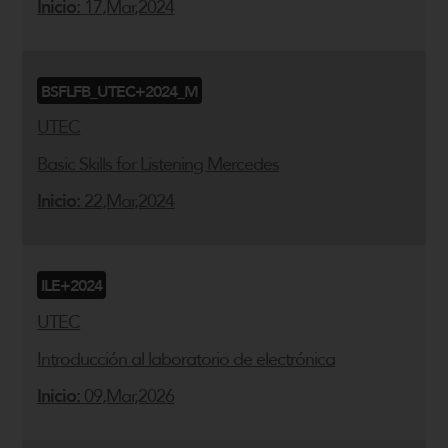
Inicio:
17,Mar,2024
BSFLFB_UTEC+2024_M
UTEC
Basic Skills for Listening Mercedes
Inicio:
22,Mar,2024
ILE+2024
UTEC
Introducción al laboratorio de electrónica
Inicio:
09,Mar,2026