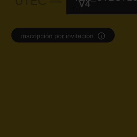
UTEC —
_V4
i
inscripción por invitación