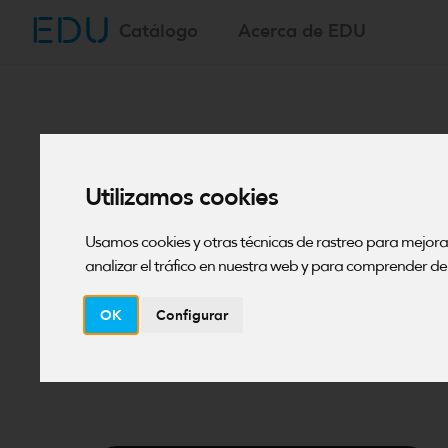
EDU
Saltar
Catálogo
Acerca de EDU
al
contenido
INNOVACIÓN Y EMPRENDIMI
Utilizamos cookies
World Myster
Usamos cookies y otras técnicas de rastreo para mejor
analizar el tráfico en nuestra web y para comprender de 
WM+202
UTEC —
OK
Configurar
4