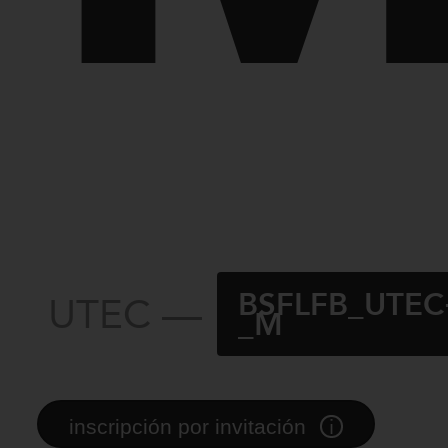
BSFLFB_UTEC
UTEC —
_M
i
inscripción por invitación