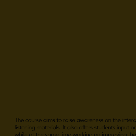
The course aims to raise awareness on the interact
listening materials. It also offers students inpu
while at the same time working on improving their