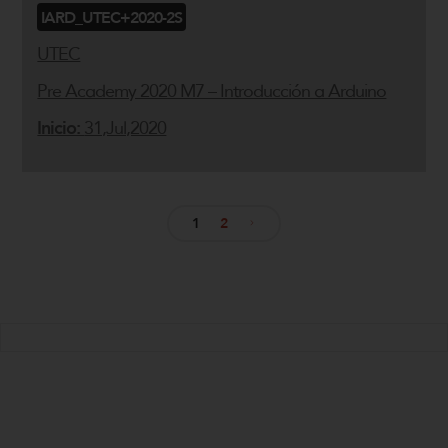
IARD_UTEC+2020-2S
UTEC
Pre Academy 2020 M7 – Introducción a Arduino
Inicio:
31,Jul,2020
1
2
Navegación
de
entradas