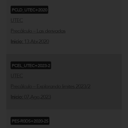
PCLD_UTEC+2020
UTEC
Precálculo – Las derivadas
Inicio:
13,Abr,2020
PCEL_UTEC+2023-2
UTEC
Precálculo – Explorando limites 2023/2
Inicio:
07,Ago,2023
PES-R0DS+2020-2S