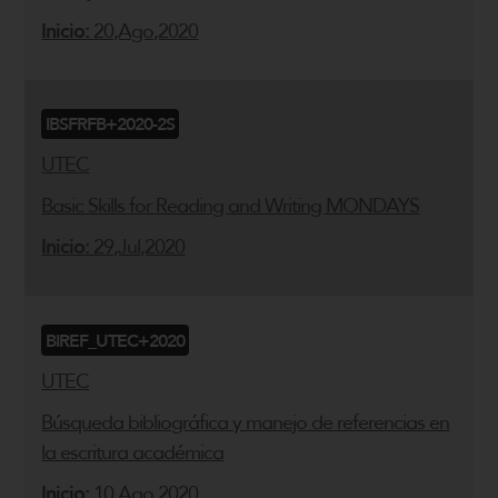
Inicio:
20,Ago,2020
IBSFRFB+2020-2S
UTEC
Basic Skills for Reading and Writing MONDAYS
Inicio:
29,Jul,2020
BIREF_UTEC+2020
UTEC
Búsqueda bibliográfica y manejo de referencias en
la escritura académica
Inicio:
10,Ago,2020