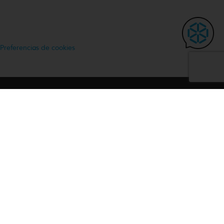
Preferencias de cookies
INSTITUCIONAL
Sitio web UTEC
ESTUDIANTES
Portal Académico
Entorno Virtual de Aprendizaje
LEGAL
Términos y condiciones