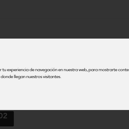
ENTO
ara la
ar tu experiencia de navegación en nuestra web, para mostrarte cont
émica
donde llegan nuestros visitantes.
02