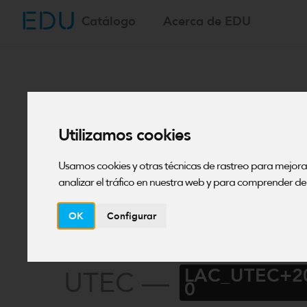
EDU
Saltar
Catálogo
Acerca de EDU
al
contenido
INNOVACIÓN Y EMPRENDIMI
Utilizamos cookies
Estrategias p
Usamos cookies y otras técnicas de rastreo para mejor
lectura acad
analizar el tráfico en nuestra web y para comprender de 
OK
Configurar
efectiva
LAC_UTEC+2
UTEC —
0