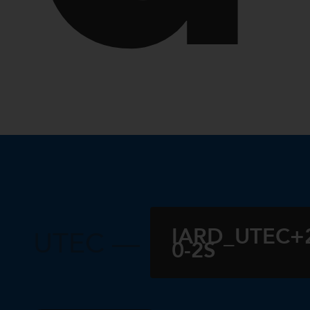
IARD_UTEC+
UTEC —
0-2S