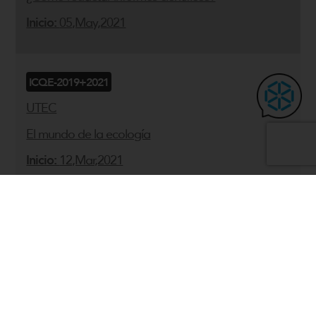
Inicio:
05,May,2021
ICQE-2019+2021
UTEC
El mundo de la ecología
Inicio:
12,Mar,2021
QTPP1+2021
UTEC
El mundo de los elementos químicos
Inicio:
10,Mar,2021