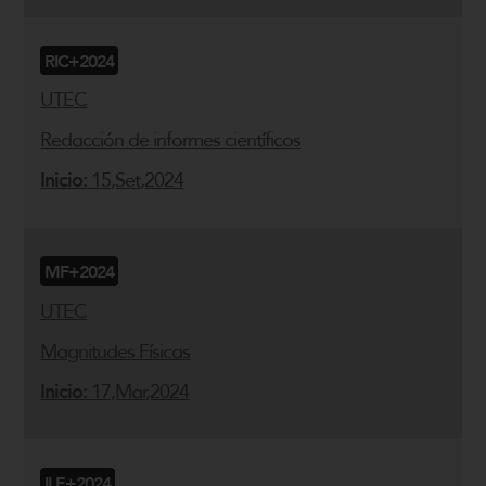
RIC+2024
UTEC
Redacción de informes científicos
Inicio:
15,Set,2024
MF+2024
UTEC
Magnitudes Físicas
Inicio:
17,Mar,2024
ILE+2024