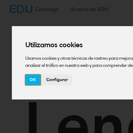
EDU
Saltar
Catálogo
Acerca de EDU
al
Cur
contenido
Utilizamos cookies
Usamos cookies y otras técnicas de rastreo para mejor
analizar el tráfico en nuestra web y para comprender de 
OK
Configurar
Len