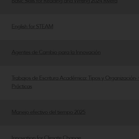
Basic Skills for Reading and Writing 2024 Rivera
English for STEAM
Agentes de Cambio para la Innovación
Trabajos de Escritura Académica: Tipos y Organización-
Prácticas
Manejo efectivo del tiempo 2025
Innovation for Climate Change