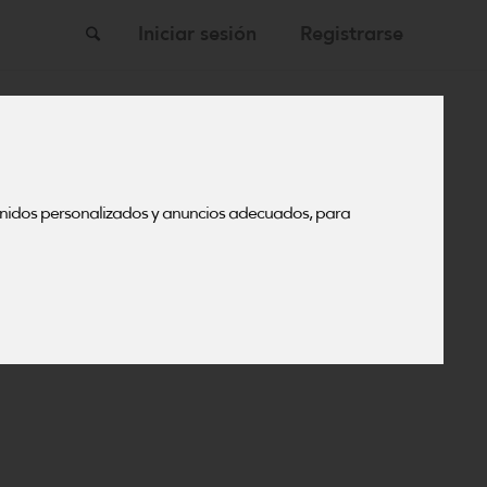
Buscar
Iniciar sesión
Registrarse
de
enidos personalizados y anuncios adecuados, para