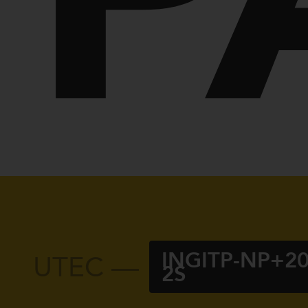
P
INGITP-NP+20
UTEC —
2S