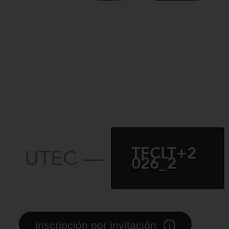
TFCLT+2
UTEC —
026_2
i
inscripción por invitación