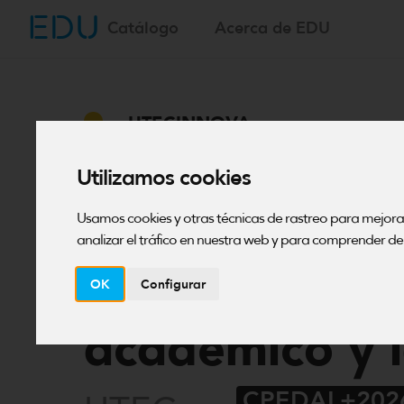
EDU
Saltar
Catálogo
Acerca de EDU
al
contenido
UTECINNOVA
Conecta con 
Utilizamos cookies
propósito: Es
Usamos cookies y otras técnicas de rastreo para mejor
analizar el tráfico en nuestra web y para comprender de 
para el desar
OK
Configurar
académico y 
CPEDAL+202