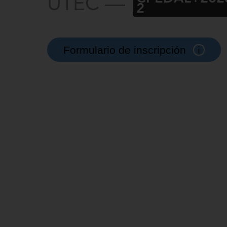
UTEC —
2
i
Formulario de inscripción