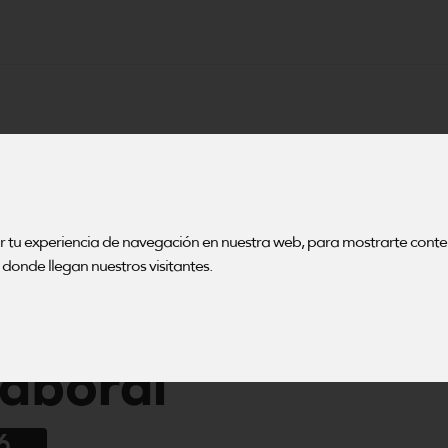
tu
trategias
ar tu experiencia de navegación en nuestra web, para mostrarte cont
donde llegan nuestros visitantes.
rollo
laboral
6_