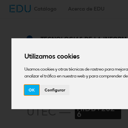
EDU
Saltar
Catálogo
Acerca de EDU
al
contenido
TECNOLOGIAS DE LA INFOR
Curso Hábito
Utilizamos cookies
identidad digi
Usamos cookies y otras técnicas de rastreo para mejor
analizar el tráfico en nuestra web y para comprender de 
bienestar
OK
Configurar
HIDB+202
UTEC —
6