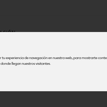
MACIÓN
s e
tal para el
ar tu experiencia de navegación en nuestra web, para mostrarte cont
donde llegan nuestros visitantes.