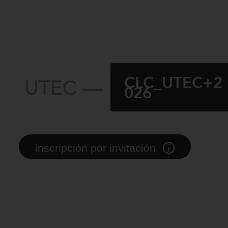
CLC_UTEC+2
UTEC —
026
i
inscripción por invitación