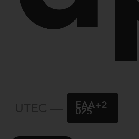
EAA+2
UTEC —
025